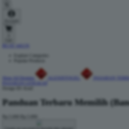
Account
0
Cart
BUAT AKUN
Explore Categories
Popular Products
Shop All Designs
ALEXISTOGEL
PASARAN TER
PASARAN LENGKAP
Design ID: KmZ
Panduan Terbaru Memilih (Band
Rp.5.000
Rp.5.000
Create an account to favorite this design!