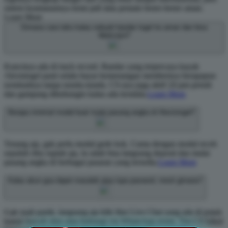
sistem keamanannya ketat jadi data pemain bener-bener aman.
Learn More
Gimana cara tahu kalau sebuah bandar togel itu aman dan bisa
dipercaya?
Kuncinya ada di track record. Bandar yang terpercaya kayak
Alexistogel pasti selalu bayar kemenangan membernya berapapun
nominalnya tanpa nunda-nunda. CS-nya juga aktif 24 jam penuh
dan gampang dihubungin kalau ada kendala.
Learn More
Berapa minimal modal buat mulai pasang angka di Alexistogel?
Tenang aja, gak perlu modal gede kok. Cuma dengan modal receh
sepuluh ribu rupiah aja, lu udah bisa langsung deposit dan mulai
pasang angka di berbagai pasaran yang tersedia.
Learn More
Kalau akun gua dapet masalah atau lupa pasword, mesti gimana?
Gak usah panik, langsung aja klik fitur Live Chat yang ada di pojok
kanan bawah situs atau hubungi via WhatsApp resmi. Tim CS bakal