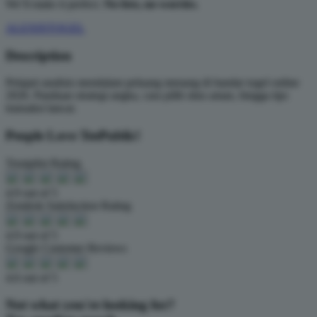
We’ll make it perfect.
No fees, no worries.
ALEXISTOGEL
Description
Pelajari analisis mendalam peluang menang di bandar togel online
2026. Panduan strategi angka, cara pilih situs aman, hingga tips
transaksi lancar.
People Love TeePublic!
Trustpilot Rating
4.9 out of 5
Zendesk Satisfaction Rating
4.9 out of 5
Google Customer Reviews
4.6 out of 5
Not what you're looking for?