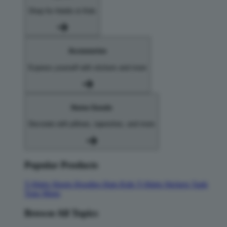
Shop for Adults & Kids
Accessories
Express yourself with stickers and more
Home Goods
Decorate with pillows, tapestries, and more
Popular Products
T-Shirts
Shorts
Hoodies
Hats
Kids T-Shirts
Stickers
Tank
Tops
Mugs
Browse All Topics