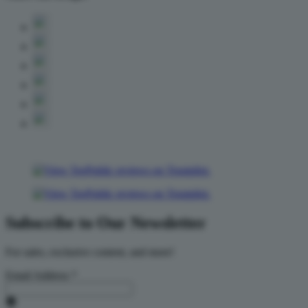
Subscribe to Our Newsletter
For sales, exclusive content, and more!
Email Address
*