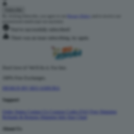
By clicking Subscribe, you agree to our
Privacy Policy
and to receive our
promotional emails (opt out anytime).
You've successfully subscribed!
There was an issue subscribing, try again.
Don't love it? We'll fix it. For free.
100% Free Exchanges.
DESIGN BY SEO ASHURA
Support
Order Status
Contact Us
Coupon Codes
FAQ
Free Shipping
Refunds & Returns
Shipping Info
Size Chart
About Us