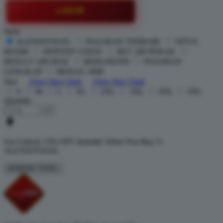
LOGIN
Style
ALEXISTOGEL
PASARAN TERBAIK
SITUS
RESMI
DEPOSIT CEPAT
BET 200 PERAK
RESULT AKURAT
BERLISENSI
PASARAN
LENGKAP
MODAL 5000
Size
View Size Chart
View Size Chart
S
M
L
XL
2XL
3XL
4XL
5XL
Quantity
-
+
Get
Unlock 15%
OFF Instantly When You Buy
5+
ALEXISTOGEL
BANDAR TOGEL