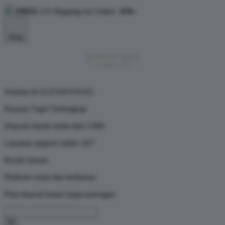
FREE
US Shipping for Orders
$70+
Shop
Selamat di ALEXISTOGEL
Pasaran Togel Terlengkap
Deposit murah mulai dari 5.000
Layanan support online 24/7
Result Akurat
Platform resmi dan berlisensi
Fitur deposit instan tanpa potongan