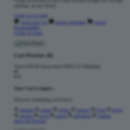
Create an account to save your favorite designs for viewing
anytime, on any device.
Create an Account
Artist Sign Up
About TeePublic
Social
Responsibility
Create Account
Cart Preview (0)
You're
$70.00
Away from
FREE US Shipping!
$0
$70
Your Cart is empty...
Discover something you'll love!
animals
anime
drinks
fantasy
food
funny
movies
sci-fi
sports
television
vintage
Shop All Designs