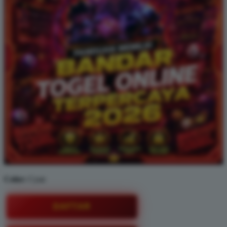
Color:
Cyan
DAFTAR