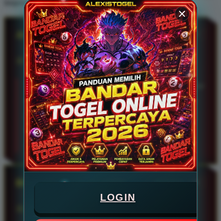
langsung bantu beresin masalah lu saat itu juga.
Learn More
ANDRI_SANJAYA92
MEMBER VIP
⭐⭐⭐⭐⭐
"Gokil sih, sejauh ini Alexistogel masih jadi bandar
togel paling konsisten masalah bayaran. Kemarin
jp toto macau 4d langsung diproses ga pake ribet.
WD gede juga aman ga dipersulit kayak bo
sebelah."
BOCAH_RUNGKAD88
MEMBER VIP
LOGIN
⭐⭐⭐⭐⭐